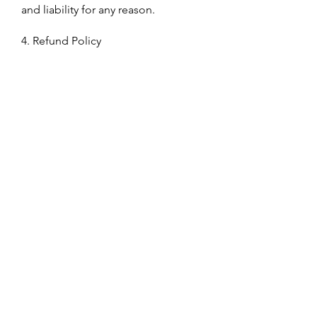
and liability for any reason.
4. Refund Policy
Except as expressly provided herein,
all purchases with the Studio are
NOT refundable and are NOT
transferable once the purchase is
confirmed and deemed complete.
5. Intellectual Property Rights
Services and all materials herein or
transferred hereby, including,
without limitation, software, images,
text, graphics, logos, patents,
trademarks, service marks,
copyrights, photographs, audio,
videos, music and all Intellectual
Property Rights related thereto, are